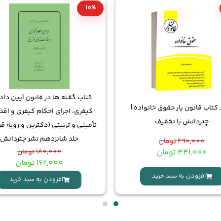
10%
کتاب گفته ها در قانون آیین دا
 کتاب قانون یار حقوق خانواده |
کیفری، اجرای احکام کیفری و اقد
چتردانش با تخفیف
تأمینی و تربیتی (دکترین و رویه ق
جلد شانزدهم نشر چتردانش
490,000
تومان
441,000
تومان
180,000
تومان
162,000
تومان
افزودن به سبد خرید
افزودن به سبد خرید