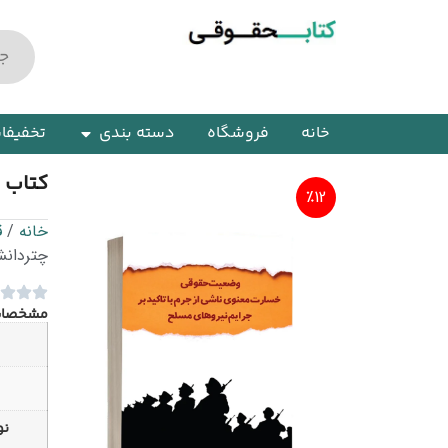
خانه
فروشگاه
دسته بندی
تخفیفا
کتاب 
٪12
خانه
/
ق
چتردان
مشخصا
نو