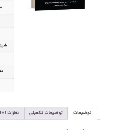
سا
شیوه
تع
توضیحات
توضیحات تکمیلی
نظرات (0)