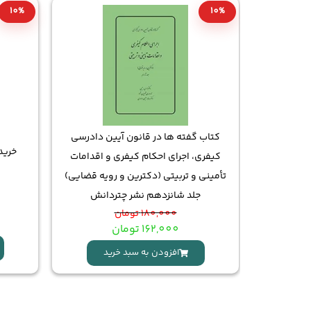
10%
10%
کتاب گفته ها در قانون آیین دادرسی
انواده |
خرید
کیفری، اجرای احکام کیفری و اقدامات
تأمینی و تربیتی (دکترین و رویه قضایی)
جلد شانزدهم نشر چتردانش
180,000
تومان
162,000
تومان
د
افزودن به سبد خرید