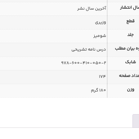
ل انتشار
آخرین سال نشر
قطع
وزیری
جلد
شومیز
 بیان مطلب
درس نامه تشریحی
شابک
978-600-410-050-2
داد صفحه
174
وزن
180 گرم