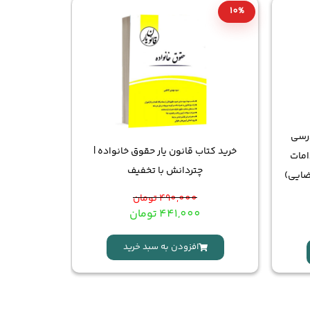
10%
درسی
خرید کتاب قانون یار حقوق خانواده |
امات
چتردانش با تخفیف
ضایی)
490,000
تومان
441,000
تومان
افزودن به سبد خرید