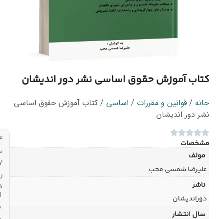
ب آموزش حقوق اساسی نشر دور اندیشان
/
قوانین و مقررات
/
اساسی
/ کتاب آموزش حقوق اساسی
دور اندیشان
۲۴
صات
ساعته،
لف
۷
رضا شمسی محب
روز
ر
هفته
ارسال
اندیشان
با
 انتشار
پیک