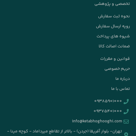
صی و پژوهشی
 ثبت سفارش
 ارسال سفارش
 های پرداخت
ت اصالت کالا
ین و مقررات
م خصوصی
ه ما
 با ما
09385901000
09375401000
info@ketabhoghooghi.com
تهران- بلوار آفریقا (جردن) - بالاتر از تقاطع میرداماد - کوچه مینا -