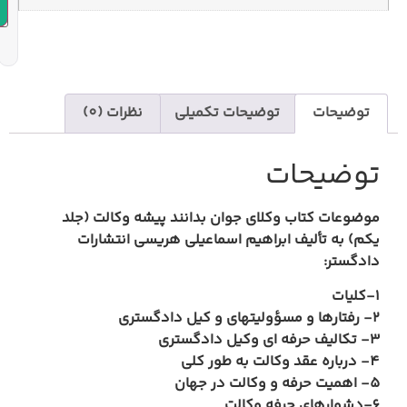
افزودن به سبد خرید
یحات تکمیلی
نظرات (0)
 جوان بدانند پیشه وکالت (جلد
هیم اسماعیلی هریسی انتشارات
يتهاي و كيل دادگستري
 وكيل دادگستري
ت به طور كلي
كالت در جهان
كالت