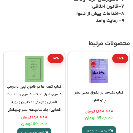
عوا
15%
10%
کتاب گفته ها در قانون آیین دادرسی
کتاب تست آیین دادرسی مد
نی نشر
کیفری، اجرای احکام کیفری و اقدامات
عمروانی؛ پرسش های چهار گزی
تأمینی و تربیتی (دکترین و رویه
(چاپ جدید)
قضایی) جلد شانزدهم نشر چتردانش
1,500,000
تومان
180,000
تومان
1,275,000
تومان
162,000
تومان
افزودن به سبد خرید
افزودن به سبد خرید