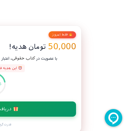
فقط امروز
50,000
تومان هدیه!
با عضویت در
، اعتبار رایگان بگیر و اولین خریدت رو
کتاب حقوقی
این هدیه فقط 3 روز اعتبار دارد
00
:
46
دریافت اعتبار هدیه
قدرت گرفته از
farazsms