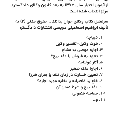
از آزمون اختبار سال 1373 به بعد کانون وکلای دادگستری
ست
.
سرفصل کتاب وکلای جوان بدانند … حقوق مدنی (2) به
عیلی هریسی انتشارات دادگستر:
صیر وکیل
ه مشاع
یا عقد بیع؟
ر
ر زمان تلف یا جبران ضرر؟
 یا تخلیه مورد اجاره؟
ط ضمن آن