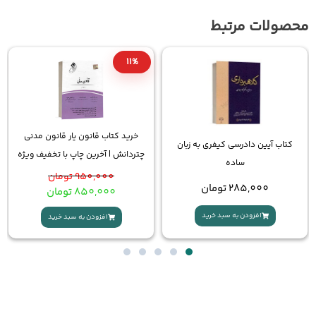
5%
11%
کتاب تست حقوق مدنی قربا
خرید کتاب قانون یار قانون مدنی
ه زبان
(چتردانش) | با قیمت ویژه و ا
چتردانش | آخرین چاپ با تخفیف ویژه
سریع
950,000
تومان
1,900,000
تومان
850,000
تومان
1,805,000
تومان
افزودن به سبد خرید
افزودن به سبد خرید