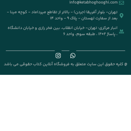
info@k
جردن) - بالاتر از تقاطع میرداماد - کوچه مینا -
۹ - واحد ۱۴
خیابان انقلاب، بین فخر رازی و خیابان دانشگاه
علق به فروشگاه آنلاین کتاب حقوقی می باشد