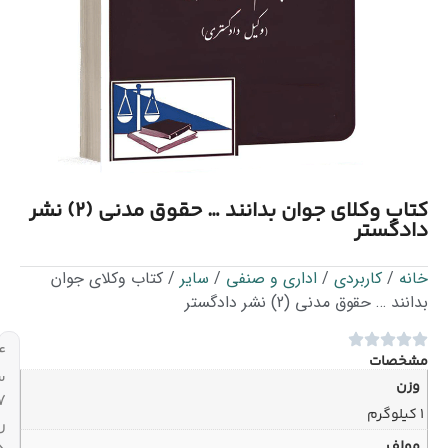
کتاب وکلای جوان بدانند … حقوق مدنی (2) نشر
 و صنفی
/
سایر
/ کتاب وکلای جوان
۲۴
ساعته،
۷
روز