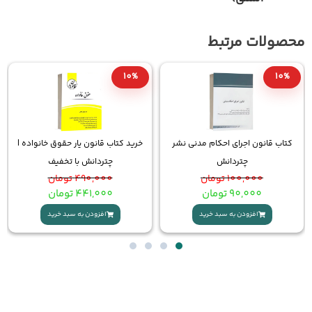
10%
دنی نشر
خرید کتاب قانون یار حقوق خانواده |
کتاب آیین دادرسی کیفری به 
چتردانش با تخفیف
ساده
490,000
تومان
285,000
تومان
441,000
تومان
افزودن به سبد خرید
افزودن به سبد خرید