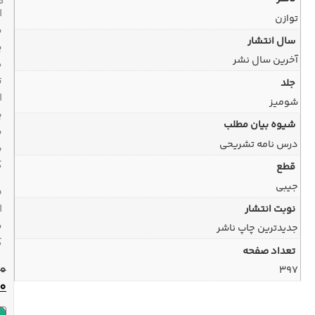
هفته
ارسال
با
پیک
در
تهران
ارسال
پیشتاز
به
سراسر
کشور
ضمانت
اصل
بودن
کالا
490,000
تومان
441,000
تومان