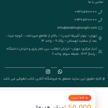
 با ما
09385901000
09375401000
info@ketabhoghooghi.com
تهران- بلوار آفریقا (جردن) - بالاتر از تقاطع میرداماد - کوچه مینا -
بعد از سفارت لهستان - پلاک ۹ - واحد ۱۴
انبار مرکزی: تهران- خیابان انقلاب، بین فخر رازی و خیابان دانشگاه
، پاساژ ۱۲۰۲ ، طبقه سوم، واحد ۶
ه حقوق این سایت متعلق به فروشگاه آنلاین کتاب حقوقی می باشد
فقط امروز
50,000
تومان هدیه!