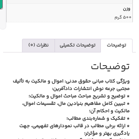
افزودن به سبد خرید
یحات تکمیلی
نظرات (0)
قوق مدنی: اموال و مالکیت به تألیف
شارات دادآفرین:
احث مباحث اموال و مالکیت؛
م بنیادین مال، تقسیمات اموال،
دی مطالب؛
در قالب نمودار‌های تفهیمی، جهت
ر؛