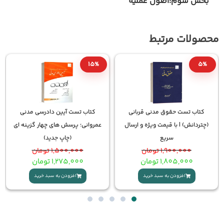
لیه
10%
15%
بانی
کتاب تست آیین دادرسی مدنی
کتاب نکات کلیدی حقوق مدنی
و ارسال
عمروانی؛ پرسش های چهار گزینه ای
چتردانش
(چاپ جدید)
720,000
تومان
1,500,000
تومان
648,000
تومان
1,275,000
تومان
افزودن به سبد خرید
افزودن به سبد خرید