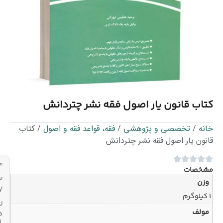
اصول فقه نشر چتردانش
هشی
/
فقه، قواعد فقه و اصول
/ کتاب
شر چتردانش
۲۴
ساعته،
۷
روز
هفته
ارسال