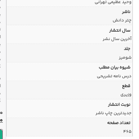
با
پیک
در
تهران
ارسال
پیشتاز
به
سراسر
کشور
ضمانت
اصل
بودن
کالا
600,000
تومان
540,000
تومان
افزودن به سبد خرید