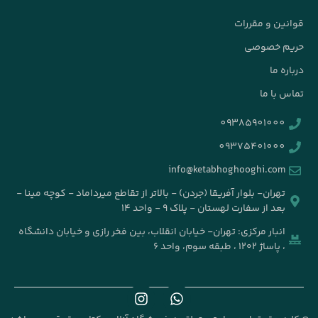
ین و مقررات
م خصوصی
ه ما
 با ما
09385901000
09375401000
info@ketabhoghooghi.com
تهران- بلوار آفریقا (جردن) - بالاتر از تقاطع میرداماد - کوچه مینا -
بعد از سفارت لهستان - پلاک ۹ - واحد ۱۴
انبار مرکزی: تهران- خیابان انقلاب، بین فخر رازی و خیابان دانشگاه
، پاساژ ۱۲۰۲ ، طبقه سوم، واحد ۶