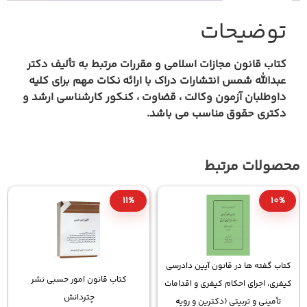
وضیحات
اب قانون مجازات اسلامی و مقررات مرتبط به تألیف دکتر
دالله شمس انتشارات دراک
با ارائه
نکات مهم برای کلیه
وطلبان آزمون وکالت ، قضاوت ، کنکور کارشناسی ارشد و
تری حقوق
مناسب می باشد
.
لات مرتبط
10%
11%
1
 گفته ها در قانون آیین دادرسی
کتاب قانون امور حسبی نشر
کتاب 
، اجرای احکام کیفری و اقدامات
چتردانش
مینی و تربیتی (دکترین و رویه