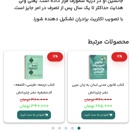
سمورف قرار داده است. يعنى ولى
 سال پس از تصرف در امر جايز است.
ادران تشکیل دهنده شورا.
12%
11%
بان عربی
کتاب ترجمه-فارسی-اللمعه-
کتاب قانون اساسی قطر به زبان
الدمشقیه نشر چتردانش
نشر چتردانش
380,000
تومان
110,000
تومان
340,000
تومان
97,000
تومان
افزودن به سبد خرید
افزودن به سبد خرید