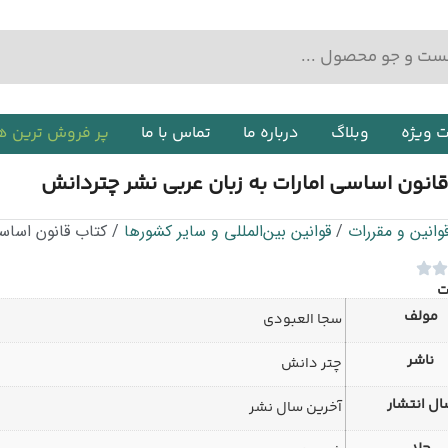
ت ویژه
وبلاگ
درباره ما
تماس با ما
پر فروش ترین ه
انون اساسی امارات به زبان عربی نشر چتردانش
وانین و مقررات
/
قوانین بین‌المللی و سایر کشورها
/ کتاب قانون اساسی
ت
مولف
سجا العبودی
ناشر
چتر دانش
ل انتشار
آخرین سال نشر