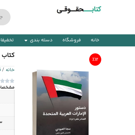
خانه
فروشگاه
دسته بندی
تخفیفا
کتاب ق
٪12
خانه
/
ق
مشخصا
سا