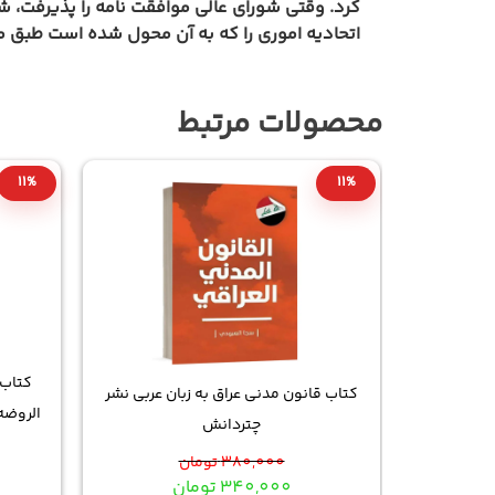
اتحادیه اموری را که به آن محول شده است طبق مق
محصولات مرتبط
11%
11%
ان عربی نشر
کتاب قانون مدنی عراق به زبان عربی نشر
الروضه
چتردانش
380,000
تومان
340,000
تومان