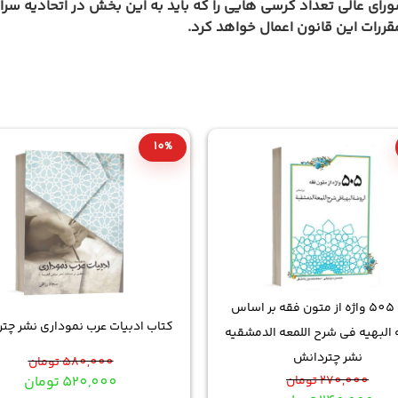
ررات این قانون اعمال خواهد کرد.
10%
کتاب 505 واژه از متون فقه بر اساس
کتاب ادبیات عرب نموداری نشر چت
 البهیه فی شرح اللمعه الدمشقیه
نشر چتردانش
580,000
تومان
270,000
تومان
520,000
تومان