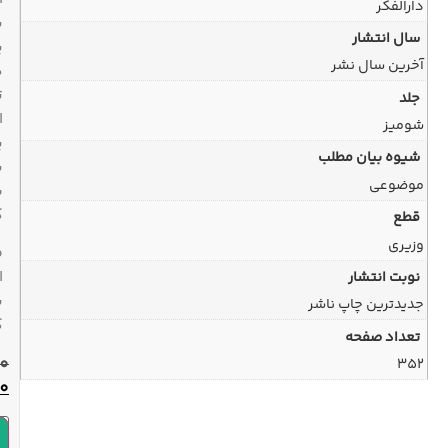
با
پیک
در
تهران
ارسال
پیشتاز
به
سراسر
کشور
ضمانت
اصل
بودن
کالا
480,000
تومان
432,000
تومان
افزودن به سبد خرید