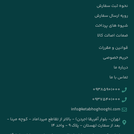
info@k
جردن) - بالاتر از تقاطع میرداماد - کوچه مینا -
۹ - واحد ۱۴