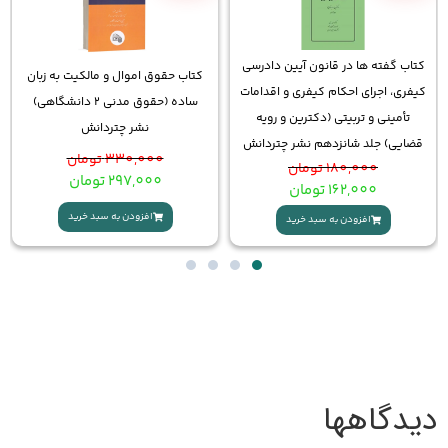
ن دادرسی
کتاب حقوق اموال و مالکیت به زبان
کتاب تثبیت حقوق مدنی ن
 اقدامات
ساده (حقوق مدنی 2 دانشگاهی)
چتردانش
 رویه
نشر چتردانش
چتردانش
690,000
تومان
330,000
تومان
620,000
تومان
297,000
تومان
افزودن به سبد خرید
افزودن به سبد خرید