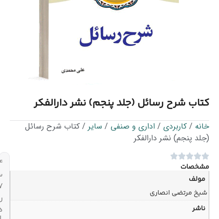
جلد پنجم) نشر دارالفکر
 و صنفی
/
سایر
/ کتاب شرح رسائل
ر
۲۴
ساعته،
۷
روز
هفته
ارسال