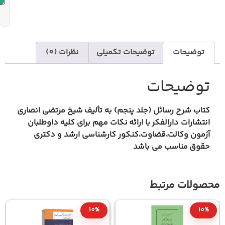
یحات تکمیلی
نظرات (0)
د پنجم) به تألیف
شیخ مرتضی انصاری
ارائه
نکات مهم برای کلیه داوطلبان
،کنکور کارشناسی ارشد و دکتری
شد
10%
10%