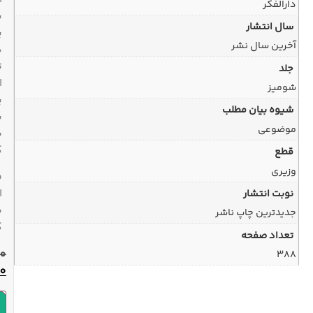
با
پیک
در
تهران
ارسال
پیشتاز
به
سراسر
کشور
ضمانت
اصل
بودن
کالا
420,000
تومان
378,000
تومان
افزودن به سبد خرید