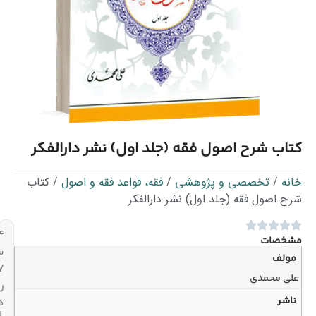
قه (جلد اول) نشر دارالفکر
هشی
/
فقه، قواعد فقه و اصول
/ کتاب
) نشر دارالفکر
۲۴
ساعته،
۷
روز
هفته
ارسال