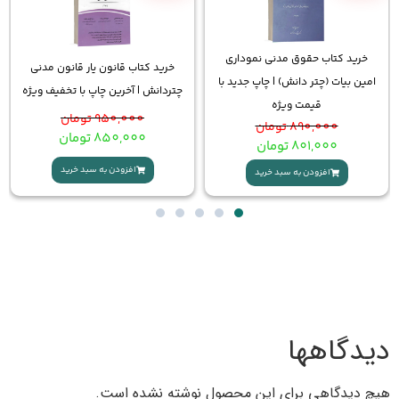
وداری
خرید کتاب قانون یار قانون مدنی
کتاب تثبیت حقوق مدنی ن
جدید با
چتردانش | آخرین چاپ با تخفیف ویژه
چتردانش
950,000
تومان
690,000
تومان
850,000
تومان
620,000
تومان
افزودن به سبد خرید
افزودن به سبد خرید
 محصول نوشته نشده است.