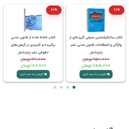
10%
10%
ده‌ای از
کتاب 555 ماده از قانون مدنی
خرید کتاب قانون یار حقوق تع
دنی نشر
برگزیده و کاربردی در آزمون‌های
چتردانش | لطف‌اله‌زادگان و ک
حقوقی نشر چتردانش
منفرد
120,000
تومان
400,000
تومان
108,000
تومان
360,000
تومان
افزودن به سبد خرید
افزودن به سبد خرید