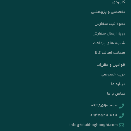
info@k