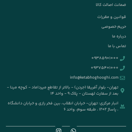
ت اصالت کالا
ین و مقررات
م خصوصی
ه ما
 با ما
09385901000
09375401000
info@ketabhoghooghi.com
تهران- بلوار آفریقا (جردن) - بالاتر از تقاطع میرداماد - کوچه مینا -
بعد از سفارت لهستان - پلاک ۹ - واحد ۱۴
انبار مرکزی: تهران- خیابان انقلاب، بین فخر رازی و خیابان دانشگاه
، پاساژ ۱۲۰۲ ، طبقه سوم، واحد ۶