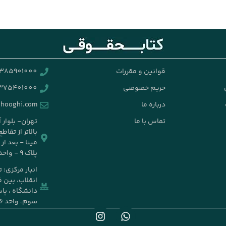
قوانین و مقررات
385901000
حریم خصوصی
375401000
درباره ما
ghooghi.com
تماس با ما
تهران- بلوار 
بالاتر از تقا
مینا - بعد ا
پلاک ۹ - واحد ۱۴
انبار مرکزی: 
انقلاب، بین ف
سوم، واحد ۶