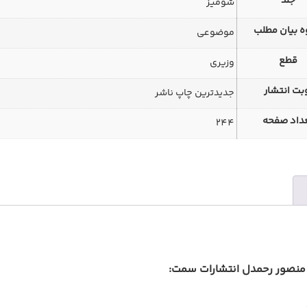
جلد
شومیز
 بیان مطلب
موضوعی
قطع
وزیری
بت انتشار
جدیدترین چاپ ناشر
داد صفحه
244
منصور رحمدل
انتشارات سمت: