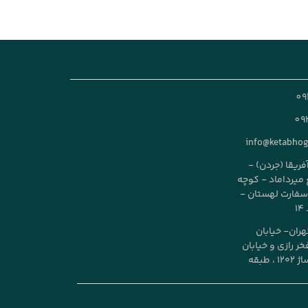
09
09
info@ketabho
آفریقا (جردن) -
طع میرداماد - کوچه
ز سفارت لهستان -
تهران- خیابان
خر رازی و خیابان
دانشگاه ، پاساژ ۱۲۰۲ ، طبقه