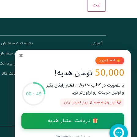
آزمونی
نحوه ثبت سفارش
×
دانشگاهی
رویه ارسال سفارش
فقط امروز
کاربردی
شیوه های پرداخت
50,000
تومان هدیه!
تخصصی و پژوهشی
ضمانت اصالت کالا
با عضویت در
، اعتبار رایگان بگیر
کتاب حقوقی
و اولین خریدت رو ارزون‌تر کن.
00
:
44
این هدیه فقط 3 روز اعتبار دارد
دریافت اعتبار هدیه