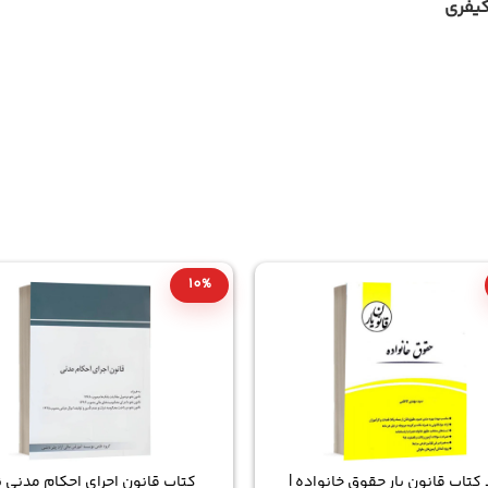
كيفري
10%
 کتاب قانون یار حقوق خانواده |
کتاب قانون اجرای احکام مدنی 