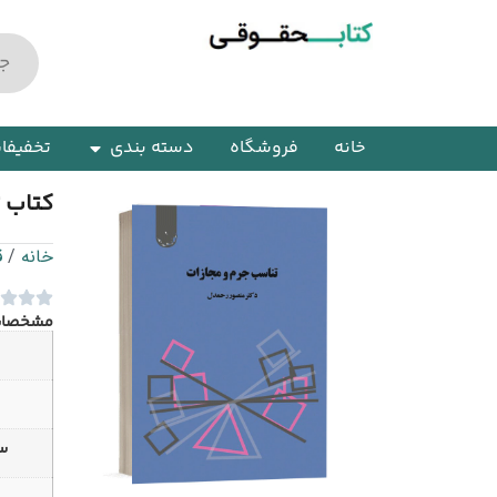
خانه
فروشگاه
دسته بندی
تخفیفا
کتاب 
خانه
/
ق
مشخصا
سا