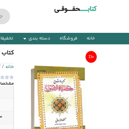
خانه
فروشگاه
دسته بندی
تخفیفا
کتاب ت
٪10
خانه
/
ک
مشخصا
سا