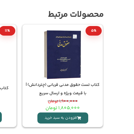
محصولات مرتبط
11%
5%
دنی چتردانش
کتاب تست حقوق مدنی قربانی (چتردانش) |
کتاب 
ویژه
با قیمت ویژه و ارسال سریع
1,900,000
تومان
1,805,000
تومان
د
افزودن به سبد خرید