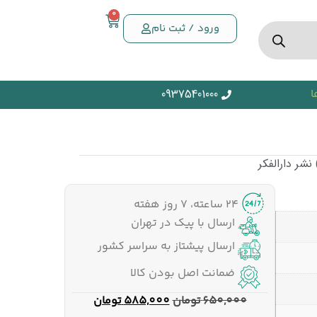
0
ورود / ثبت نام
ا
09375401000
شر دارالفکر
۲۴ ساعته، ۷ روز هفته
ارسال با پیک در تهران
ارسال پیشتاز به سراسر کشور
ضمانت اصل بودن کالا
650,000
تومان
585,000
تومان