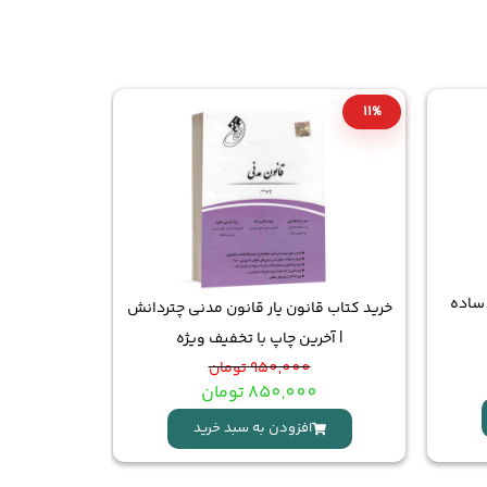
5%
11%
 ساده
خرید کتاب قانون یار قانون مدنی چتردانش
کتاب تست حق
| آخرین چاپ با تخفیف ویژه
با قی
950,000
تومان
850,000
تومان
0
افزودن به سبد خرید