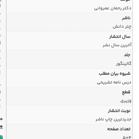
هفته
ارسال
با
پیک
در
تهران
ارسال
پیشتاز
به
سراسر
کشور
ضمانت
اصل
بودن
کالا
530,000
تومان
470,000
تومان