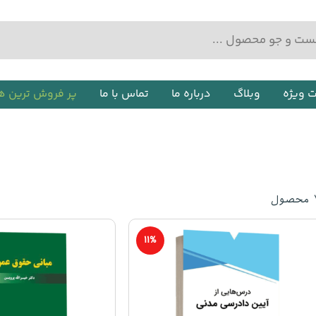
ت ویژه
وبلاگ
درباره ما
تماس با ما
پر فروش ترین ه
محصول
11%