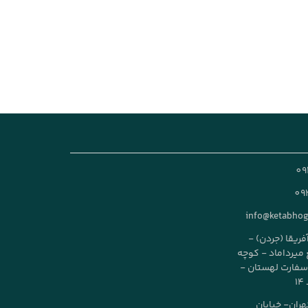
09
09
info@ketabho
آفریقا (جردن) -
طع میرداماد - کوچه
ز سفارت لهستان -
تهران- خیابان