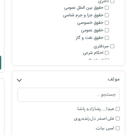
دکتری
حقوق بین الملل عمومی
حقوق جزا و جرم شناسی
حقوق خصوصی
حقوق عمومی
حقوق نفت و گاز
سردفتری
احکام شرعی
ادبیات فارسی
اطلاعات عمومی و هوش
تست های سنوات قبل سردفتری
مولف
حقوق ثبت
عربی
قضاوت
آیین دادرسی کیفری
عبدا... رضازاده پاشا
آیین دادرسی مدنی
علی‌اصغر دل‌زنده‌روی
استعداد شغلی
اصول فقه
امین بیات