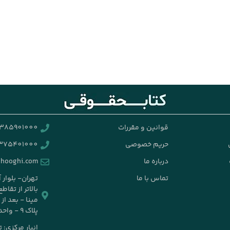
قوانین و مقررات
385901000
حریم خصوصی
375401000
درباره ما
ghooghi.com
تماس با ما
تهران- بلوار 
بالاتر از تقا
مینا - بعد ا
پلاک ۹ - واحد ۱۴
انبار مرکزی: 