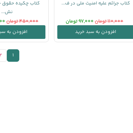
کتاب جرائم علیه امنیت ملی در ف...
کتاب چکیده حقوق ج
نش...
110,000
تومان
97,000
تومان
450,000
تومان
00
افزودن به سبد خرید
افزودن به سبد
2
1