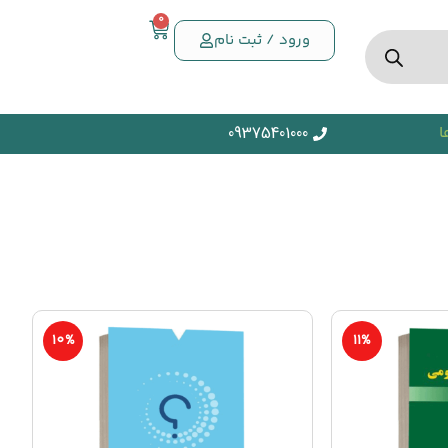
0
ورود / ثبت نام
ا
09375401000
10%
11%