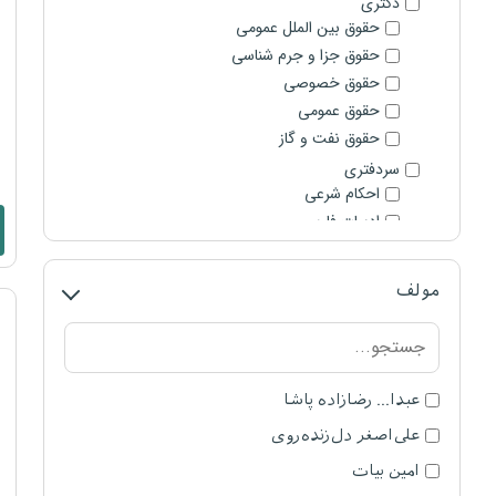
دکتری
حقوق بین الملل عمومی
حقوق جزا و جرم شناسی
حقوق خصوصی
حقوق عمومی
ک
حقوق نفت و گاز
سردفتری
احکام شرعی
ادبیات فارسی
اطلاعات عمومی و هوش
تست های سنوات قبل سردفتری
مولف
حقوق ثبت
عربی
قضاوت
آیین دادرسی کیفری
عبدا... رضازاده پاشا
آیین دادرسی مدنی
علی‌اصغر دل‌زنده‌روی
استعداد شغلی
اصول فقه
امین بیات