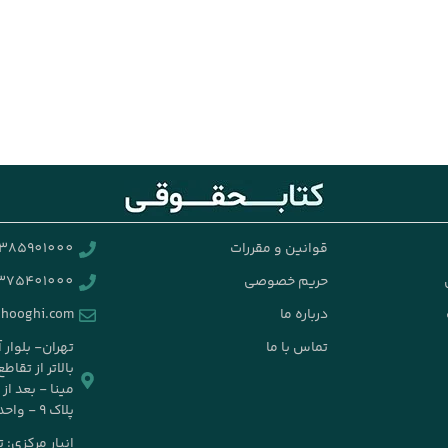
قوانین و مقررات
385901000
حریم خصوصی
375401000
درباره ما
ghooghi.com
تماس با ما
تهران- بلوار 
بالاتر از تقا
مینا - بعد ا
پلاک ۹ - واحد ۱۴
انبار مرکزی: 