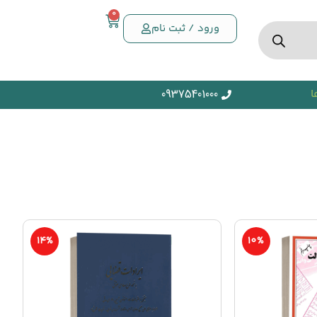
0
ورود / ثبت نام
ا
09375401000
14%
10%