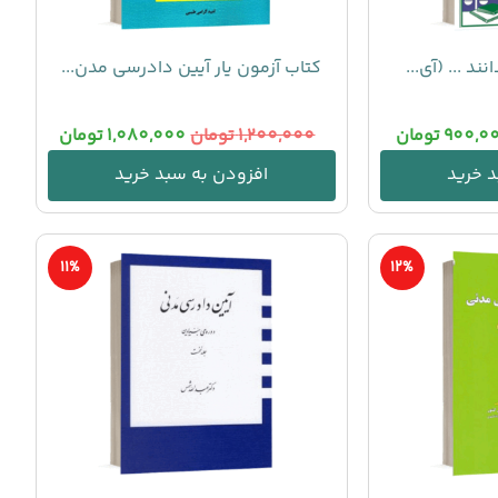
د ... (آی...
کتاب آزمون یار آیین دادرسی مدن...
900,0
تومان
1,200,000
تومان
1,080,000
تومان
 خرید
افزودن به سبد خرید
11%
12%