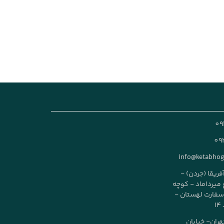
09
09
info@ketabho
آفریقا (جردن) -
طع میرداماد - کوچه
ز سفارت لهستان -
تهران- خیابان