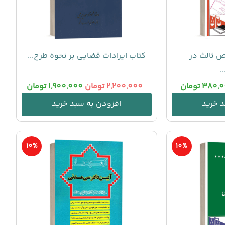
 ثالث در
کتاب ایرادات قضایی بر نحوه طرح...
.
380,
تومان
2,200,000
تومان
1,900,000
تومان
 خرید
افزودن به سبد خرید
10%
10%