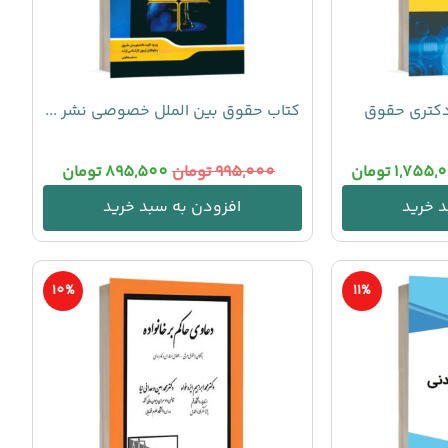
دکتری حقوق
کتاب حقوق بین الملل خصوصی نشر ...
1,755,
تومان
995,000
تومان
895,500
تومان
 خرید
افزودن به سبد خرید
10%
11%