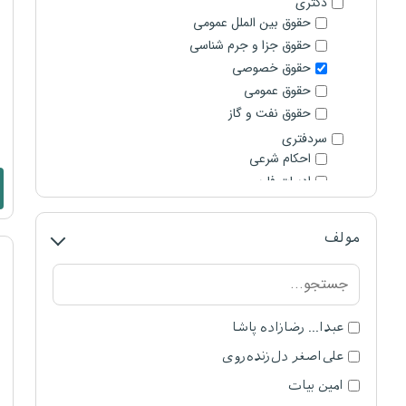
دکتری
حقوق بین الملل عمومی
حقوق جزا و جرم شناسی
حقوق خصوصی
حقوق عمومی
حقوق نفت و گاز
سردفتری
احکام شرعی
ادبیات فارسی
اطلاعات عمومی و هوش
تست های سنوات قبل سردفتری
مولف
حقوق ثبت
عربی
قضاوت
آیین دادرسی کیفری
عبدا... رضازاده پاشا
آیین دادرسی مدنی
علی‌اصغر دل‌زنده‌روی
استعداد شغلی
اصول فقه
امین بیات