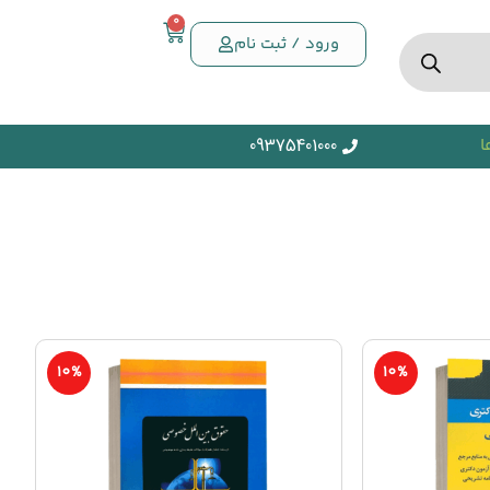
0
ورود / ثبت نام
ا
09375401000
10%
10%