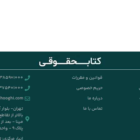
قوانین و مقررات
385901000
حریم خصوصی
375401000
درباره ما
ghooghi.com
تماس با ما
تهران- بلوار 
بالاتر از تقا
مینا - بعد ا
پلاک ۹ - واحد ۱۴
انبار مرکزی: 