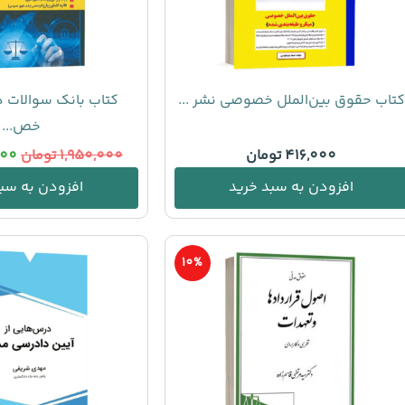
کتاب حقوق بين‌الملل خصوصی نشر ...
کتاب بانک سوالات 
خص...
416,000
تومان
1,950,000
تومان
000
افزودن به سبد خرید
افزودن به سبد
10%