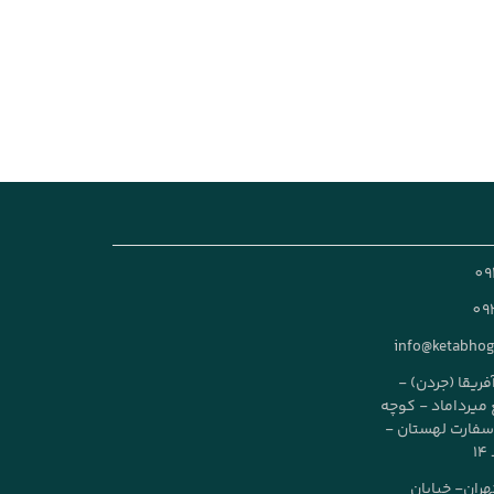
09
09
info@ketabho
آفریقا (جردن) -
طع میرداماد - کوچه
ز سفارت لهستان -
تهران- خیابان