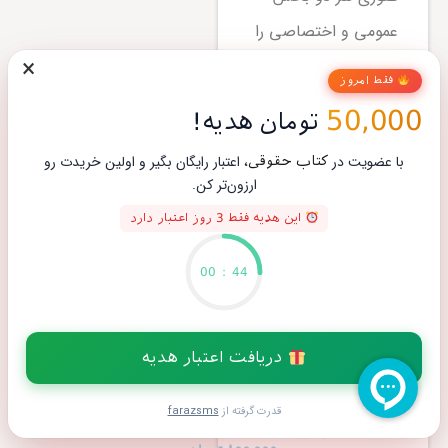
عمومی و اختصاصی را
×
یک‌پارچه پوشش
فقط امروز
می‌دهد و مناسب
50,000
تومان هدیه!
جمع‌بندی است.
با عضویت در
، اعتبار رایگان بگیر و اولین خریدت رو
کتاب حقوقی
ارزون‌تر کن.
این هدیه فقط 3 روز اعتبار دارد
00
:
43
خرید کتاب
خرید کتاب
حقوق بین
مجموعه
الملل پزشکی
قانون تجارت
انتشارات مجد
و قوانین
دریافت اعتبار هدیه
| کتاب
مرتبط مکتوب
حقوقی
آخر | کتاب
قدرت گرفته از
farazsms
حقوقی
780,000
تومان