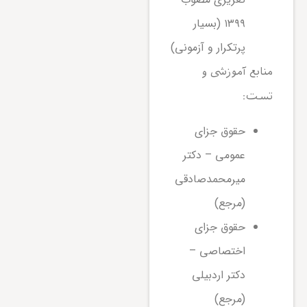
۱۳۹۹ (بسیار
پرتکرار و آزمونی)
منابع آموزشی و
تست:
حقوق جزای
عمومی – دکتر
میرمحمدصادقی
(مرجع)
حقوق جزای
اختصاصی –
دکتر اردبیلی
(مرجع)