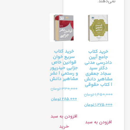
نمی‌دهند.
خرید کتاب
خرید کتاب
سریع خوان
جامع آیین
قوانین خاص
دادرسی مدنی
جزایی حیدرپور
دکتر سید
و رستمی | نشر
سجاد جعفری
مشاهیر دانش
مشاهیر دانش
| کتاب حقوقی
330,000
تومان
1,450,000
تومان
285,000
تومان
1,275,000
تومان
افزودن به سبد
افزودن به سبد
خرید