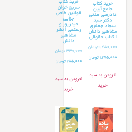
خرید کتاب
خرید کتاب
سریع خوان
جامع آیین
قوانین خاص
دادرسی مدنی
جزایی
دکتر سید
حیدرپور و
سجاد جعفری
رستمی | نشر
مشاهیر دانش
مشاهیر
| کتاب حقوقی
دانش
1,450,000
تومان
330,000
تومان
1,275,000
تومان
285,000
تومان
افزودن به سبد
افزودن به سبد
خرید
خرید